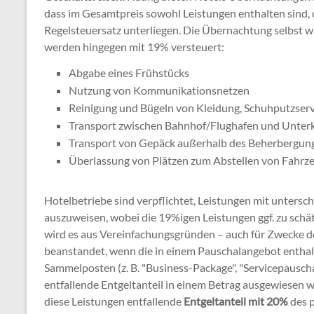
dass im Gesamtpreis sowohl Leistungen enthalten sind,
Regelsteuersatz unterliegen. Die Übernachtung selbst w
werden hingegen mit 19% versteuert:
Abgabe eines Frühstücks
Nutzung von Kommunikationsnetzen
Reinigung und Bügeln von Kleidung, Schuhputzserv
Transport zwischen Bahnhof/Flughafen und Unter
Transport von Gepäck außerhalb des Beherbergun
Überlassung von Plätzen zum Abstellen von Fahrz
Hotelbetriebe sind verpflichtet, Leistungen mit unters
auszuweisen, wobei die 19%igen Leistungen ggf. zu schä
wird es aus Vereinfachungsgründen – auch für Zwecke d
beanstandet, wenn die in einem Pauschalangebot entha
Sammelposten (z. B. "Business-Package", "Servicepausc
entfallende Entgeltanteil in einem Betrag ausgewiesen wi
diese Leistungen entfallende
Entgeltanteil mit 20%
des p