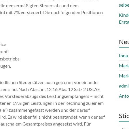
selb
 die dem ermäßigten Steuersatz und dem
ird mit 7% versteuert. Die nachfolgenden Positionen
Kind
Erst
Ne
ice
kunft
Inna
gsbetriebs
Mari
eugen.
Mari
chiedlichen Steuersätzen auch getrennt voneinander
admi
tzen sind. Nach Abschn. 12.16 Abs. 12 Satz 2 UStAE
Anto
es Vorsteuerabzugs des Leistungsempfängers – nicht
ltenen 19%igen Leistungen in der Rechnung zu einem
hale") zusammengefasst werden und der darauf
Sti
rd. Es wird ebenfalls nicht beanstandet, wenn der auf
auschalem Gesamtpreises angesetzt wird. Für