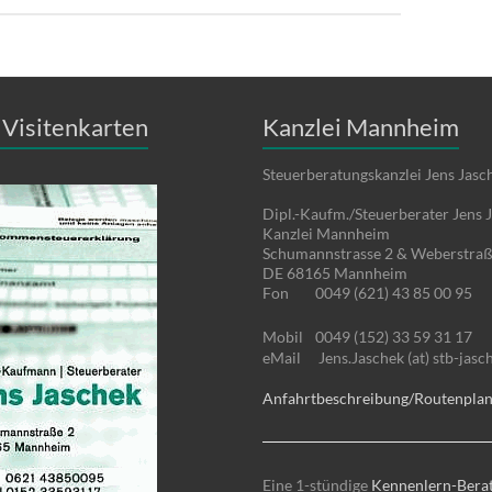
Visitenkarten
Kanzlei Mannheim
Steuerberatungskanzlei Jens Jasc
Dipl.-Kaufm./Steuerberater Jens 
Kanzlei Mannheim
Schumannstrasse 2 & Weberstraß
DE 68165 Mannheim
Fon
0049 (621) 43 85 00 95
Mobil
0049 (152) 33 59 31 17
eMail
Jens.Jaschek (at) stb-jasc
Anfahrtbeschreibung/Routenpla
Eine 1-stündige
Kennenlern-Bera