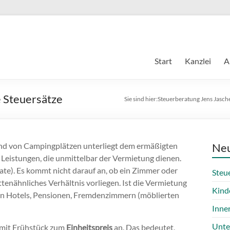
Start
Kanzlei
A
 Steuersätze
Sie sind hier:
Steuerberatung Jens Jasch
und von Campingplätzen unterliegt dem ermäßigten
Neu
r Leistungen, die unmittelbar der Vermietung dienen.
ate). Es kommt nicht darauf an, ob ein Zimmer oder
Steu
tenähnliches Verhältnis vorliegen. Ist die Vermietung
Kind
en in Hotels, Pensionen, Fremdenzimmern (möblierten
Inne
Unte
 mit Frühstück zum
Einheitspreis
an. Das bedeutet,