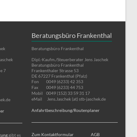
Beratungsbüro Frankenthal
hek
Beratungsbüro Frankenthal
Jaschek
Dipl.-Kaufm./Steuerberater Jens Jaschek
Beratungsbüro Frankenthal
e 7
Frankenthaler Strasse 53
DE 67227 Frankenthal (Pfalz)
Fon
0049 (6233) 42 353
Fax
0049 (6233) 44 753
Mobil
0049 (152) 33 59 31 17
eMail
Jens.Jaschek (at) stb-jaschek.de
hek.de
Anfahrtbeschreibung/Routenplaner
ner
Zum Kontaktformular
AGB
tung
gibt es