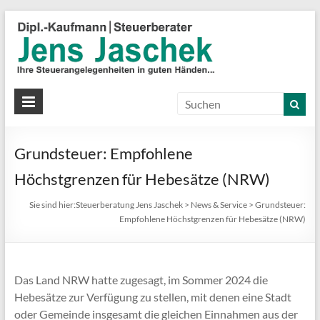
S
J
J
Ih
St
Grundsteuer: Empfohlene
in
gu
Höchstgrenzen für Hebesätze (NRW)
Hä
Sie sind hier:
Steuerberatung Jens Jaschek
>
News & Service
>
Grundsteuer:
Empfohlene Höchstgrenzen für Hebesätze (NRW)
Das Land NRW hatte zugesagt, im Sommer 2024 die
Hebesätze zur Verfügung zu stellen, mit denen eine Stadt
oder Gemeinde insgesamt die gleichen Einnahmen aus der