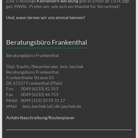
Eine 1-stündige
Kennenlern-Beratung
gibt es schon ab 150 € zzgl.
ges. MWSt.: Prüfen wir, wie sich ein Mandat für Sie rechnet!
Und, wann lernen wir uns einmal kennen?
Beratungsbüro Frankenthal
Beratungsbüro Frankenthal
Dipl.-Kaufm./Steuerberater Jens Jaschek
Beratungsbüro Frankenthal
Frankenthaler Strasse 53
DE 67227 Frankenthal (Pfalz)
Fon
0049 (6233) 42 353
Fax
0049 (6233) 44 753
Mobil
0049 (152) 33 59 31 17
eMail
Jens.Jaschek (at) stb-jaschek.de
Anfahrtbeschreibung/Routenplaner