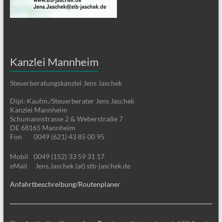
Kanzlei Mannheim
Steuerberatungskanzlei Jens Jaschek
Dipl.-Kaufm./Steuerberater Jens Jaschek
Kanzlei Mannheim
Schumannstrasse 2 & Weberstraße 7
DE 68165 Mannheim
Fon
0049 (621) 43 85 00 95
Mobil
0049 (152) 33 59 31 17
eMail
Jens.Jaschek (at) stb-jaschek.de
Anfahrtbeschreibung/Routenplaner