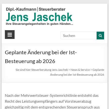
S
J
J
Ih
St
Geplante Änderung bei der Ist-
in
gu
Besteuerung ab 2026
Hä
Sie sind hier:
Steuerberatung Jens Jaschek
>
News & Service
>
Geplante
Änderung bei der Ist-Besteuerung ab 2026
Nach der Mehrwertsteuer-Systemrichtlinie entsteht das
Recht des Leistungsempfängers auf Vorsteuerabzug
gleichzeitig mit dem entsprechenden Steueranspruch aus