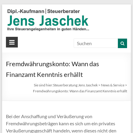
S
J
J
Ih
St
Fremdwährungskonto: Wann das
in
gu
Finanzamt Kenntnis erhällt
Hä
Sie sind hier:
Steuerberatung Jens Jaschek
>
News & Service
>
Fremdwährungskonto: Wann das Finanzamt Kenntnis erhällt
Bei der Anschaffung und Veräußerung von
Fremdwährungsbeträgen kann es sich um ein privates
Veräußerungsgeschäft handeln, wenn dieses nicht den