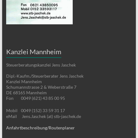
Kanzlei Mannheim
Steuerberatungskanzlei Jens Jaschek
Dipl.-Kaufm./Steuerberater Jens Jaschek
Kanzlei Mannheim
Schumannstrasse 2 & Weberstraße 7
DE 68165 Mannheim
Fon
0049 (621) 43 85 00 95
Mobil
0049 (152) 33 59 31 17
eMail
Jens.Jaschek (at) stb-jaschek.de
Anfahrtbeschreibung/Routenplaner