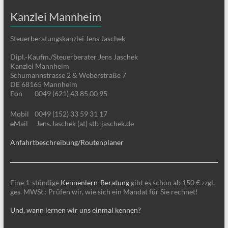
Kanzlei Mannheim
Steuerberatungskanzlei Jens Jaschek
Dipl.-Kaufm./Steuerberater Jens Jaschek
Kanzlei Mannheim
Schumannstrasse 2 & Weberstraße 7
DE 68165 Mannheim
Fon
0049 (621) 43 85 00 95
Mobil
0049 (152) 33 59 31 17
eMail
Jens.Jaschek (at) stb-jaschek.de
Anfahrtbeschreibung/Routenplaner
Eine 1-stündige
Kennenlern-Beratung
gibt es schon ab 150 € zzgl.
ges. MWSt.: Prüfen wir, wie sich ein Mandat für Sie rechnet!
Und, wann lernen wir uns einmal kennen?