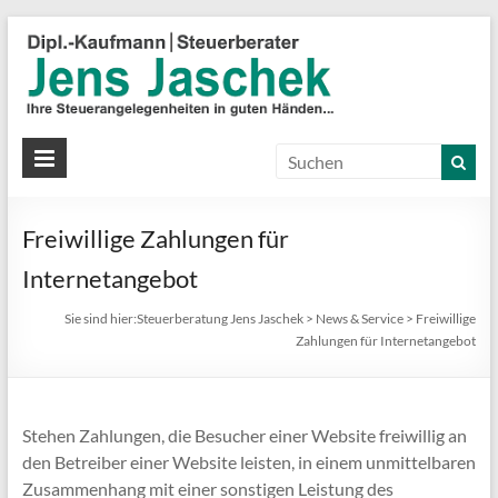
S
J
J
Ih
St
Freiwillige Zahlungen für
in
gu
Internetangebot
Hä
Sie sind hier:
Steuerberatung Jens Jaschek
>
News & Service
>
Freiwillige
Zahlungen für Internetangebot
Stehen Zahlungen, die Besucher einer Website freiwillig an
den Betreiber einer Website leisten, in einem unmittelbaren
Zusammenhang mit einer sonstigen Leistung des