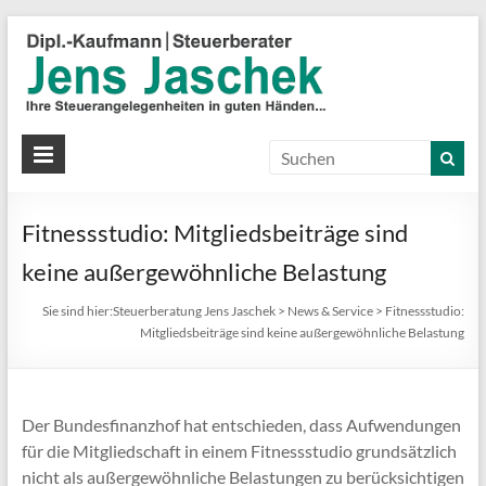
S
J
J
Ih
St
Fitnessstudio: Mitgliedsbeiträge sind
in
gu
keine außergewöhnliche Belastung
Hä
Sie sind hier:
Steuerberatung Jens Jaschek
>
News & Service
>
Fitnessstudio:
Mitgliedsbeiträge sind keine außergewöhnliche Belastung
Der Bundesfinanzhof hat entschieden, dass Aufwendungen
für die Mitgliedschaft in einem Fitnessstudio grundsätzlich
nicht als außergewöhnliche Belastungen zu berücksichtigen