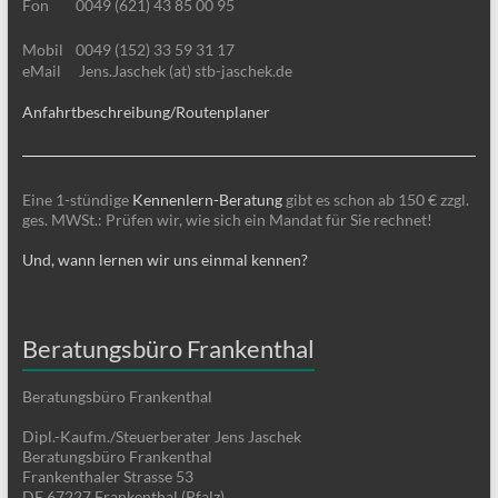
Fon
0049 (621) 43 85 00 95
Mobil
0049 (152) 33 59 31 17
eMail
Jens.Jaschek (at) stb-jaschek.de
Anfahrtbeschreibung/Routenplaner
Eine 1-stündige
Kennenlern-Beratung
gibt es schon ab 150 € zzgl.
ges. MWSt.: Prüfen wir, wie sich ein Mandat für Sie rechnet!
Und, wann lernen wir uns einmal kennen?
Beratungsbüro Frankenthal
Beratungsbüro Frankenthal
Dipl.-Kaufm./Steuerberater Jens Jaschek
Beratungsbüro Frankenthal
Frankenthaler Strasse 53
DE 67227 Frankenthal (Pfalz)