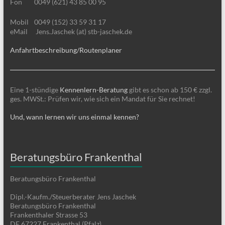
Fon
0049 (621) 43 85 00 95
Mobil
0049 (152) 33 59 31 17
eMail
Jens.Jaschek (at) stb-jaschek.de
Anfahrtbeschreibung/Routenplaner
Eine 1-stündige
Kennenlern-Beratung
gibt es schon ab 150 € zzgl.
ges. MWSt.: Prüfen wir, wie sich ein Mandat für Sie rechnet!
Und, wann lernen wir uns einmal kennen?
Beratungsbüro Frankenthal
Beratungsbüro Frankenthal
Dipl.-Kaufm./Steuerberater Jens Jaschek
Beratungsbüro Frankenthal
Frankenthaler Strasse 53
DE 67227 Frankenthal (Pfalz)