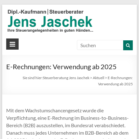
S
J
J
Ih
St
E-Rechnungen: Verwendung ab 2025
in
gu
Sie sind hier:
Steuerberatung Jens Jaschek
>
Aktuell
>
E-Rechnungen:
Hä
Verwendung ab 2025
Mit dem Wachstumschancengesetz wurde die
Verpflichtung, eine E-Rechnung im Business-to-Business-
Bereich (B2B) auszustellen, im Bundesrat verabschiedet.
Danach muss jedes Unternehmen im B2B-Bereich ab dem