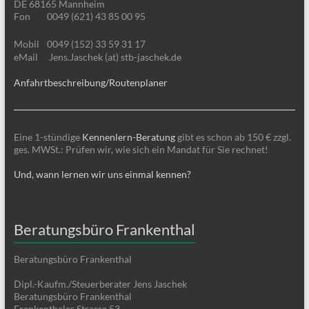
DE 68165 Mannheim
Fon
0049 (621) 43 85 00 95
Mobil
0049 (152) 33 59 31 17
eMail
Jens.Jaschek (at) stb-jaschek.de
Anfahrtbeschreibung/Routenplaner
Eine 1-stündige
Kennenlern-Beratung
gibt es schon ab 150 € zzgl.
ges. MWSt.: Prüfen wir, wie sich ein Mandat für Sie rechnet!
Und, wann lernen wir uns einmal kennen?
Beratungsbüro Frankenthal
Beratungsbüro Frankenthal
Dipl.-Kaufm./Steuerberater Jens Jaschek
Beratungsbüro Frankenthal
Frankenthaler Strasse 53