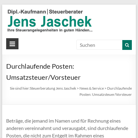
S
J
J
Ih
St
Durchlaufende Posten:
in
gu
Umsatzsteuer/Vorsteuer
Hä
Sie sind hier:
Steuerberatung Jens Jaschek
>
News & Service
>
Durchlaufende
Posten: Umsatzsteuer/Vorsteuer
Beträge, die jemand im Namen und für Rechnung eines
anderen vereinnahmt und verausgabt, sind durchlaufende
Posten, die nicht zum Entgelt im Rahmen eines