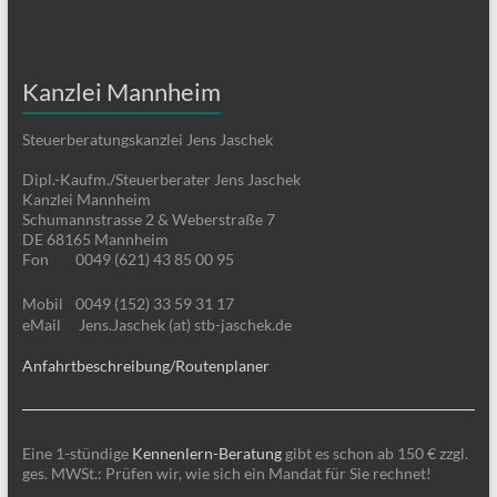
Kanzlei Mannheim
Steuerberatungskanzlei Jens Jaschek
Dipl.-Kaufm./Steuerberater Jens Jaschek
Kanzlei Mannheim
Schumannstrasse 2 & Weberstraße 7
DE 68165 Mannheim
Fon
0049 (621) 43 85 00 95
Mobil
0049 (152) 33 59 31 17
eMail
Jens.Jaschek (at) stb-jaschek.de
Anfahrtbeschreibung/Routenplaner
Eine 1-stündige
Kennenlern-Beratung
gibt es schon ab 150 € zzgl.
ges. MWSt.: Prüfen wir, wie sich ein Mandat für Sie rechnet!