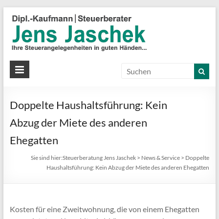
S
J
J
Ih
St
Doppelte Haushaltsführung: Kein
in
gu
Abzug der Miete des anderen
Hä
Ehegatten
Sie sind hier:
Steuerberatung Jens Jaschek
>
News & Service
>
Doppelte
Haushaltsführung: Kein Abzug der Miete des anderen Ehegatten
Kosten für eine Zweitwohnung, die von einem Ehegatten