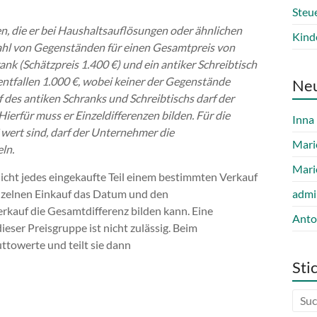
Steu
, die er bei Haushaltsauflösungen oder ähnlichen
Kind
zahl von Gegenständen für einen Gesamtpreis von
ank (Schätzpreis 1.400 €) und ein antiker Schreibtisch
entfallen 1.000 €, wobei keiner der Gegenstände
Ne
 des antiken Schranks und Schreibtischs darf der
ierfür muss er Einzeldifferenzen bilden. Für die
Inna
 wert sind, darf der Unternehmer die
Mari
eln.
Mari
nicht jedes eingekaufte Teil einem bestimmten Verkauf
inzelnen Einkauf das Datum und den
admi
rkauf die Gesamtdifferenz bilden kann. Eine
Anto
ser Preisgruppe ist nicht zulässig. Beim
towerte und teilt sie dann
Sti