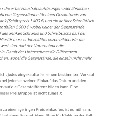
, die er bei Haushaltsauflösungen oder ähnlichen
zahl von Gegenständen für einen Gesamtpreis von
ank (Schätzpreis 1.400 €) und ein antiker Schreibtisch
entfallen 1.000 €, wobei keiner der Gegenstände
 des antiken Schranks und Schreibtischs darf der
ierfür muss er Einzeldifferenzen bilden. Für die
 wert sind, darf der Unternehmer die
ln. Damit der Unternehmer die Differenzen
chen, wobei die Gegenstände, die einzeln nicht mehr
nicht jedes eingekaufte Teil einem bestimmten Verkauf
 bei jedem einzelnen Einkauf das Datum und den
rkauf die Gesamtdifferenz bilden kann. Eine
er Preisgruppe ist nicht zulässig.
 zu einem geringen Preis einkaufen, ist es mühsam,
z. B. bei einem Second-Hand-Shop für Kleidung der Fall