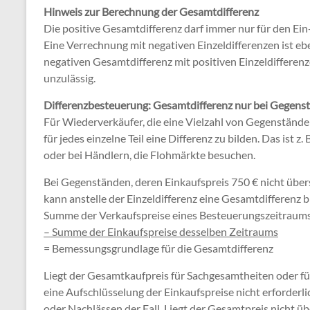
Hinweis zur Berechnung der Gesamtdifferenz
Die positive Gesamtdifferenz darf immer nur für den Ein
Eine Verrechnung mit negativen Einzeldifferenzen ist e
negativen Gesamtdifferenz mit positiven Einzeldifferen
unzulässig.
Differenzbesteuerung: Gesamtdifferenz nur bei Gegenst
Für Wiederverkäufer, die eine Vielzahl von Gegenständen
für jedes einzelne Teil eine Differenz zu bilden. Das ist 
oder bei Händlern, die Flohmärkte besuchen.
Bei Gegenständen, deren Einkaufspreis 750 € nicht übers
kann anstelle der Einzeldifferenz eine Gesamtdifferenz bi
Summe der Verkaufspreise eines Besteuerungszeitraums 
– Summe der Einkaufspreise desselben Zeitraums
= Bemessungsgrundlage für die Gesamtdifferenz
Liegt der Gesamtkaufpreis für Sachgesamtheiten oder fü
eine Aufschlüsselung der Einkaufspreise nicht erforderli
oder Nachlässen der Fall. Liegt der Gesamtpreis nicht 