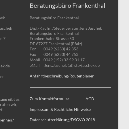
Beratungsbüro Frankenthal
hek
Beratungsbüro Frankenthal
Jaschek
Dipl.-Kaufm./Steuerberater Jens Jaschek
Beratungsbüro Frankenthal
e 7
Frankenthaler Strasse 53
DE 67227 Frankenthal (Pfalz)
Fon
0049 (6233) 42 353
Fax
0049 (6233) 44 753
Mobil
0049 (152) 33 59 31 17
eMail
Jens.Jaschek (at) stb-jaschek.de
hek.de
Anfahrtbeschreibung/Routenplaner
ner
Zum Kontaktformular
AGB
tung
gibt es
rüfen wir,
Impressum & Rechtliche Hinweise
et!
Datenschutzerklärung/DSGVO 2018
 kennen?