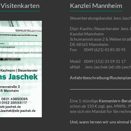
Visitenkarten
Kanzlei Mannheim
Steuerberatungskanzlei Jens Jasc
Dipl.-Kaufm./Steuerberater Jens 
Kanzlei Mannheim
Schumannstrasse 2 & Weberstraß
DE 68165 Mannheim
Fon
0049 (621) 43 85 00 95
Mobil
0049 (152) 33 59 31 17
eMail
Jens.Jaschek (at) stb-jasc
Anfahrtbeschreibung/Routenpla
Eine 1-stündige
Kennenlern-Bera
schon ab 150 € zzgl. ges. MWSt.: P
wie sich ein Mandat für Sie rechn
Und, wann lernen wir uns einmal