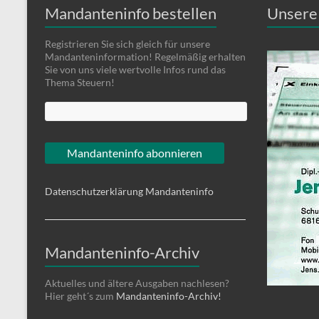
Mandanteninfo bestellen
Unsere 
Registrieren Sie sich gleich für unsere
Mandanteninformation! Regelmäßig erhalten
Sie von uns viele wertvolle Infos rund das
Thema Steuern!
Datenschutzerklärung Mandanteninfo
Mandanteninfo-Archiv
Aktuelles und ältere Ausgaben nachlesen?
Hier geht´s zum
Mandanteninfo-Archiv!