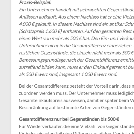
Praxis-Beispiel:
Ein Unternehmer handelt mit gebrauchten Gegenständen
Anlässen aufkauft. Aus einem Nachlass hat er eine Viel
4.000 € gekauft. In diesem Nachlass sind ein antiker Schr
(Schätzpreis 1.600 €) enthalten. Auf den gesamten Rest 
einen Wert von mehr als 500 € hat. Den Ein- und Verkauf
Unternehmer nicht in die Gesamtdifferenz einbeziehen. H
restlichen Gegenstände, die einzeln nicht mehr als 500 €
Bemessungsgrundlage nach der Gesamtdifferenz ermitte
zutreffend bilden kann, muss er den Einkauf getrennt bu
als 500 € wert sind, insgesamt 1.000 € wert sind.
Bei der Gesamtdifferenz besteht der Vorteil darin, dass 
zuordnen werden muss. Der Unternehmer muss lediglich
Gesamteinkaufspreis ausweisen, damit er später beim Ve
Beschränkung auf bestimmte Arten von Gegenständen dies
Gesamtdifferenz nur bei Gegenständen bis 500 €
Für Wiederverkäufer, die eine Vielzahl von Gegenständen
für jedes einzelne Teil eine Differenz zu bilden. Das ist 