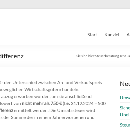
Start
Kanzlei
A
ifferenz
Sie sind hier:
Steuerberatung Jens J
für den Unterschied zwischen An- und Verkaufspreis
Neu
t beweglichen Wirtschaftsgütern handeln.
erabzug erworben wurden, um sie anschließend
Umsa
ufswert von
nicht mehr als 750 €
(bis 31.12.2024 = 500
Sich
ferenz
ermittelt werden. Die Umsatzsteuer wird
Unei
us der Summe der in einem Jahr erworbenen und
Steue