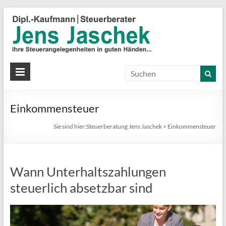
S
J
J
Ih
St
Einkommensteuer
in
gu
Sie sind hier:
Steuerberatung Jens Jaschek
>
Einkommensteuer
Hä
Wann Unterhaltszahlungen
steuerlich absetzbar sind