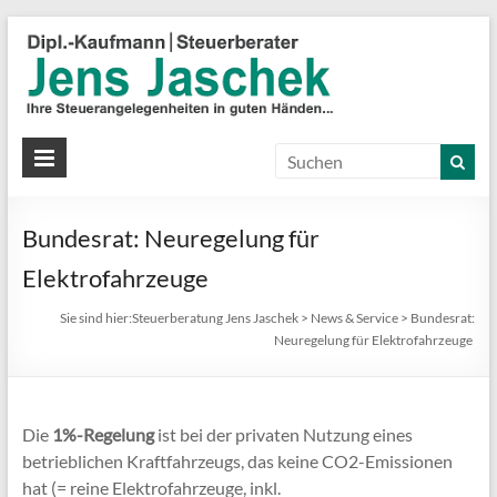
S
J
J
Ih
St
Bundesrat: Neuregelung für
in
gu
Elektrofahrzeuge
Hä
Sie sind hier:
Steuerberatung Jens Jaschek
>
News & Service
>
Bundesrat:
Neuregelung für Elektrofahrzeuge
Die
1%-Regelung
ist bei der privaten Nutzung eines
betrieblichen Kraftfahrzeugs, das keine CO2-Emissionen
hat (= reine Elektrofahrzeuge, inkl.