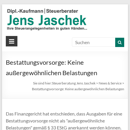
S
J
J
Ih
St
Bestattungsvorsorge: Keine
in
gu
außergewöhnlichen Belastungen
Hä
Sie sind hier:
Steuerberatung Jens Jaschek
>
News & Service
>
Bestattungsvorsorge: Keine außergewöhnlichen Belastungen
Das Finanzgericht hat entschieden, dass Ausgaben für eine
Bestattungs­vorsorge nicht als "außergewöhnliche
Belastungen" gemäß § 33 EStG anerkannt werden können.