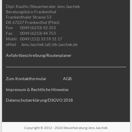
Dipl.-Kaufm./Steuerberater Jens Jaschek
Beratungsbüro Frankenthal
Frankenthaler Strasse 53
DE 67227 Frankenthal (Pfalz)
Fon
0049 (6233) 42 353
Fax
0049 (6233) 44 753
Mobil
0049 (152) 33 59 31 17
eMail
Jens.Jaschek (at) stb-jaschek.de
Anfahrtbeschreibung/Routenplaner
Zum Kontaktformular
AGB
Impressum & Rechtliche Hinweise
Datenschutzerklärung/DSGVO 2018
Copyright © 2012 - 2026
Steuerberatung Jens Jaschek