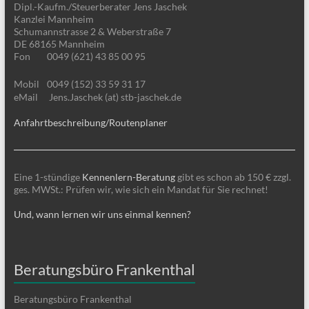
Dipl.-Kaufm./Steuerberater Jens Jaschek
Kanzlei Mannheim
Schumannstrasse 2 & Weberstraße 7
DE 68165 Mannheim
Fon
0049 (621) 43 85 00 95
Mobil
0049 (152) 33 59 31 17
eMail
Jens.Jaschek (at) stb-jaschek.de
Anfahrtbeschreibung/Routenplaner
Eine 1-stündige
Kennenlern-Beratung
gibt es schon ab 150 € zzgl.
ges. MWSt.: Prüfen wir, wie sich ein Mandat für Sie rechnet!
Und, wann lernen wir uns einmal kennen?
Beratungsbüro Frankenthal
Beratungsbüro Frankenthal