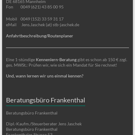
DE 68165 Mannheim
Fon
0049 (621) 43 85 00 95
Mobil
0049 (152) 33 59 31 17
eMail
Jens.Jaschek (at) stb-jaschek.de
Anfahrtbeschreibung/Routenplaner
Eine 1-stündige
Kennenlern-Beratung
gibt es schon ab 150 € zzgl.
ges. MWSt.: Prüfen wir, wie sich ein Mandat für Sie rechnet!
Und, wann lernen wir uns einmal kennen?
Beratungsbüro Frankenthal
Beratungsbüro Frankenthal
Dipl.-Kaufm./Steuerberater Jens Jaschek
Beratungsbüro Frankenthal
Frankenthaler Strasse 53