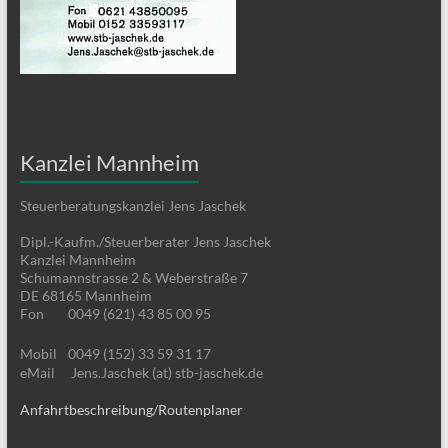
Kanzlei Mannheim
Steuerberatungskanzlei Jens Jaschek
Dipl.-Kaufm./Steuerberater Jens Jaschek
Kanzlei Mannheim
Schumannstrasse 2 & Weberstraße 7
DE 68165 Mannheim
Fon
0049 (621) 43 85 00 95
Mobil
0049 (152) 33 59 31 17
eMail
Jens.Jaschek (at) stb-jaschek.de
Anfahrtbeschreibung/Routenplaner