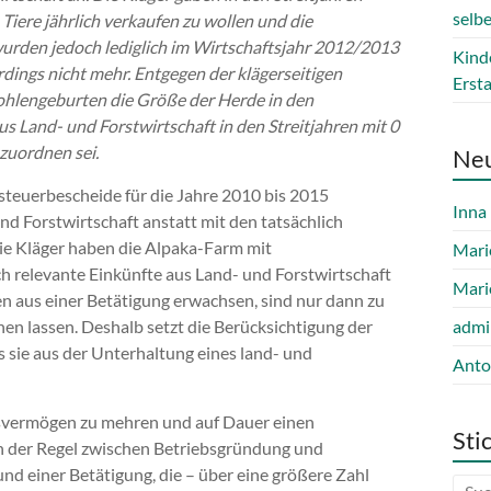
selb
Tiere jährlich verkaufen zu wollen und die
urden jedoch lediglich im Wirtschaftsjahr 2012/2013
Kind
dings nicht mehr. Entgegen der klägerseitigen
Erst
Fohlengeburten die Größe der Herde in den
s Land- und Forstwirtschaft in den Streitjahren mit 0
nzuordnen sei.
Ne
steuerbescheide für die Jahre 2010 bis 2015
Inna
und Forstwirtschaft anstatt mit den tatsächlich
 Die Kläger haben die Alpaka-Farm mit
Mari
h relevante Einkünfte aus Land- und Forstwirtschaft
Mari
gen aus einer Betätigung erwachsen, sind nur dann zu
nen lassen. Deshalb setzt die Berücksichtigung der
admi
 sie aus der Unterhaltung eines land- und
Anto
bsvermögen zu mehren und auf Dauer einen
Sti
 in der Regel zwischen Betriebsgründung und
d einer Betätigung, die – über eine größere Zahl