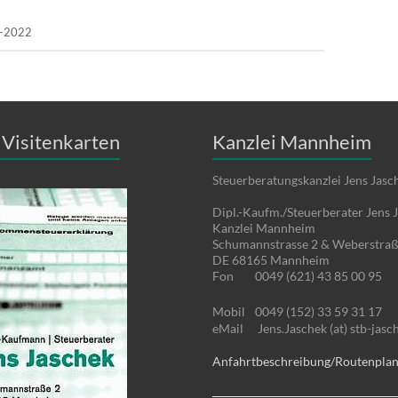
03-2022
Visitenkarten
Kanzlei Mannheim
Steuerberatungskanzlei Jens Jasc
Dipl.-Kaufm./Steuerberater Jens 
Kanzlei Mannheim
Schumannstrasse 2 & Weberstraß
DE 68165 Mannheim
Fon
0049 (621) 43 85 00 95
Mobil
0049 (152) 33 59 31 17
eMail
Jens.Jaschek (at) stb-jasc
Anfahrtbeschreibung/Routenpla