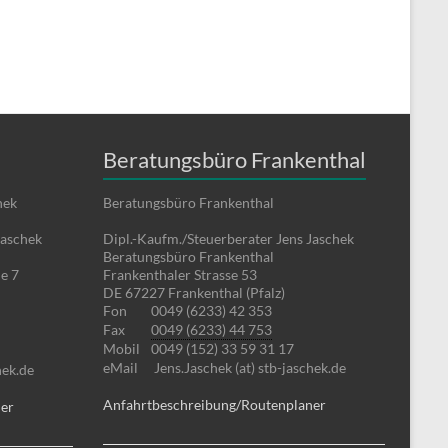
Beratungsbüro Frankenthal
hek
Beratungsbüro Frankenthal
Jaschek
Dipl.-Kaufm./Steuerberater Jens Jaschek
Beratungsbüro Frankenthal
e 7
Frankenthaler Strasse 53
DE 67227 Frankenthal (Pfalz)
Fon
0049 (6233) 42 353
Fax
0049 (6233) 44 753
Mobil
0049 (152) 33 59 31 17
eMail
Jens.Jaschek (at) stb-jaschek.de
hek.de
Anfahrtbeschreibung/Routenplaner
ner