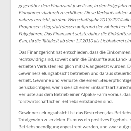
gegenüber dem Finanzamt jeweils an, in den Folgejahren 
Einnahmen dadurch zu erhöhen. Diese Verkaufszahlen w
nahezu erreicht, ab dem Wirtschaftsjahr 2013/2014 aller
Prognosen stieg stattdessen aufgrund der zahlreichen 
Folgejahren. Das Finanzamt setzte daher die Einkünfte au
€ an, da die Tätigkeit ab dem 1.7.2010 als Liebhaberei ei
Das Finanzgericht hat entschieden, dass die Einkommen
rechtswidrig sind, soweit darin die Einkünfte aus Land- 
erzielten Verlusten lediglich mit 0 € angesetzt wurden.
Gewinnerzielungsabsicht betrieben und daraus steuerlic
erzielt. Gewinne und Verluste, die einem Steuerpflichti
berücksichtigen, wenn sie sich einer Einkunftsart zurech
Verluste aus dem Betrieb einer Alpaka-Farm voraus, dass
forstwirtschaftlichen Betriebs entstanden sind.
Gewinnerzielungsabsicht ist das Bestreben, das Betrie
Totalgewinn zu erzielen. Es muss ein positives Ergebnis
Betriebsbeendigung angestrebt werden, und zwar aufgrun