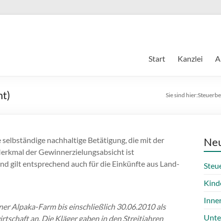
Start
Kanzlei
A
ht)
Sie sind hier:
Steuerbe
e selbständige nachhaltige Betätigung, die mit der
Neu
erkmal der Gewinnerzielungsabsicht ist
und gilt entsprechend auch für die Einkünfte aus Land-
Steu
Kind
Inne
er Alpaka-Farm bis einschließlich 30.06.2010 als
Unte
rtschaft an. Die Kläger gaben in den Streitjahren