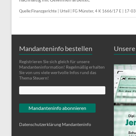
Quelle:Finanzgerichte | Urteil | FG Münster, 4 K 1666/17 E | 17-
Mandanteninfo bestellen
Unsere 
Registrieren Sie sich gleich für unsere
Mandanteninformation! Regelmäßig erhalten
Sie von uns viele wertvolle Infos rund das
Thema Steuern!
Datenschutzerklärung Mandanteninfo