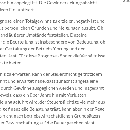
sse hin angelegt ist. Die Gewinnerzielungsabsicht
igen Einkunftsart.
gnose, einen Totalgewinns zu erzielen, negativ ist und
r aus persönlichen Gründen und Neigungen ausübt. Ob
nhand äußerer Umstände feststellen. Einzelne
 die Beurteilung ist insbesondere von Bedeutung, ob
 der Gestaltung der Betriebsführung und den
en lässt. Für diese Prognose können die Verhältnisse
nkte bieten.
bnis zu erwarten, kann der Steuerpflichtige trotzdem
nnt und erwartet habe, dass zunächst angefallene
bs durch Gewinne ausgeglichen werden und insgesamt
eweis, dass ein über Jahre hin mit Verlusten
elung geführt wird, der Steuerpflichtige vielmehr aus
ge finanzielle Belastung trägt, kann aber in der Regel
ieb nicht nach betriebswirtschaftlichen Grundsätzen
ner Bewirtschaftung auf die Dauer gesehen nicht