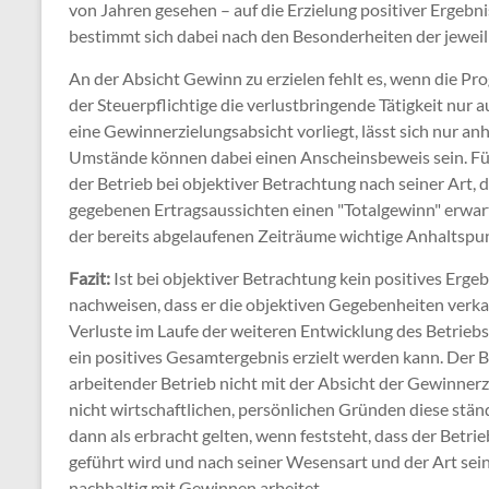
von Jahren gesehen – auf die Erzielung positiver Ergebni
bestimmt sich dabei nach den Besonderheiten der jeweil
An der Absicht Gewinn zu erzielen fehlt es, wenn die Pro
der Steuerpflichtige die verlustbringende Tätigkeit nu
eine Gewinnerzielungsabsicht vorliegt, lässt sich nur a
Umstände können dabei einen Anscheinsbeweis sein. Für
der Betrieb bei objektiver Betrachtung nach seiner Art,
gegebenen Ertragsaussichten einen "Totalgewinn" erwart
der bereits abgelaufenen Zeiträume wichtige Anhaltspu
Fazit:
Ist bei objektiver Betrachtung kein positives Erge
nachweisen, dass er die objektiven Gegebenheiten verka
Verluste im Laufe der weiteren Entwicklung des Betrie
ein positives Gesamtergebnis erzielt werden kann. Der B
arbeitender Betrieb nicht mit der Absicht der Gewinnerzi
nicht wirtschaftlichen, persönlichen Gründen diese ständi
dann als erbracht gelten, wenn feststeht, dass der Betr
geführt wird und nach seiner Wesensart und der Art sei
nachhaltig mit Gewinnen arbeitet.