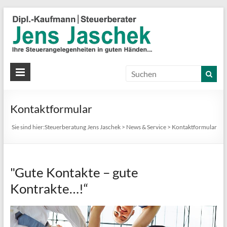
S
J
J
Ih
St
Kontaktformular
in
gu
Sie sind hier:
Steuerberatung Jens Jaschek
>
News & Service
>
Kontaktformular
Hä
"Gute Kontakte – gute
Kontrakte…!“